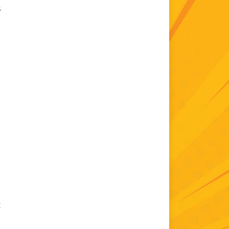
s
,
t