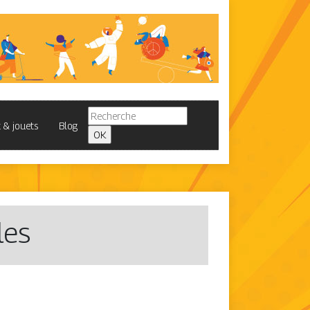
 & jouets
Blog
les