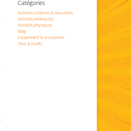
Catégories
Activités créatives & manuelles
Activités extérieures
t
Activités physiques
Blog
Equipement & accessoires
Jeux & jouets
.
e