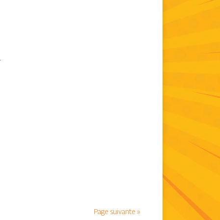
r
n
Page suivante »