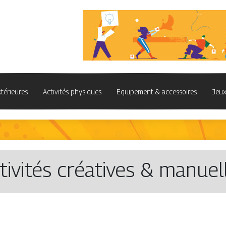
xtérieures
Activités physiques
Equipement & accessoires
Jeux
tivités créatives & manuel